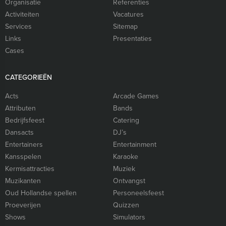
Organisatie
Referenties
Activiteiten
Vacatures
Services
Sitemap
Links
Presentaties
Cases
CATEGORIEËN
Acts
Arcade Games
Attributen
Bands
Bedrijfsfeest
Catering
Dansacts
DJ’s
Entertainers
Entertainment
Kansspelen
Karaoke
Kermisattracties
Muziek
Muzikanten
Ontvangst
Oud Hollandse spellen
Personeelsfeest
Proeverijen
Quizzen
Shows
Simulators