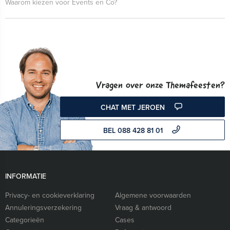
Waarom kiezen voor Events en Co?
Vragen over onze Themafeesten?
CHAT MET JEROEN
BEL 088 428 81 01
INFORMATIE
Privacy- en cookieverklaring
Algemene voorwaarden
Annuleringsverzekering
Vraag & antwoord
Categorieën
Cases