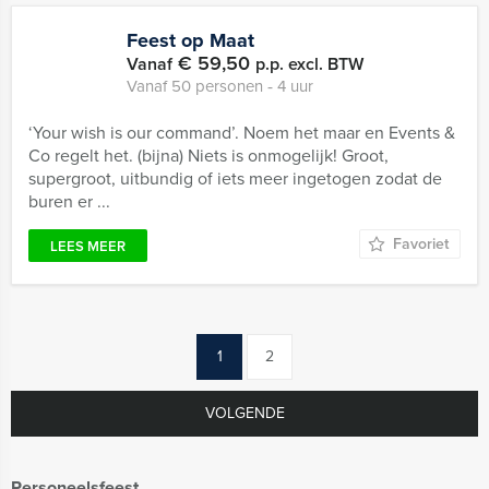
Feest op Maat
€ 59,50
Vanaf
p.p. excl. BTW
Vanaf 50 personen ‐ 4 uur
‘Your wish is our command’. Noem het maar en Events &
Co regelt het. (bijna) Niets is onmogelijk! Groot,
supergroot, uitbundig of iets meer ingetogen zodat de
buren er ...
Favoriet
LEES MEER
1
2
VOLGENDE
Personeelsfeest