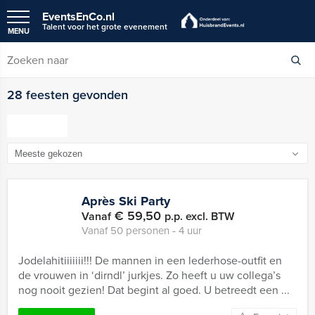
EventsEnCo.nl
Talent voor het grote evenement
MENU
28 feesten gevonden
FILTER
Après Ski Party
€ 59,50
Vanaf
p.p. excl. BTW
Vanaf 50 personen ‐ 4 uur
Jodelahitiiiiiii!!! De mannen in een lederhose-outfit en
de vrouwen in ‘dirndl’ jurkjes. Zo heeft u uw collega’s
nog nooit gezien! Dat begint al goed. U betreedt een ...