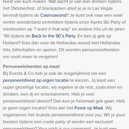
feest van kunt maken. Wat dacht je van bier drinken tijdens
het Oktoberfest, of blackjacken alsof je je in Las Vegas
bevindt tijdens de
Casinoavond
? Je kunt ook naar een waar
winter wonderland vertrekken tijdens onze Après Ski Party of
meebrullen op “I want it that way” en andere hits uit de jaren
‘90 tijdens de
Back to the 90’s Party
. En ben jij gek op
Holland? Kies dan voor de Hollandse avond met Hollandse
hits, bitterballen en spelen. Dit worden personeelsfeesten
om nooit meer te vergeten!
Personeelsfeesten op maat
Bij Events & Co heb je ook de mogelijkheid om een
personeelsfeest op eigen locatie
te kiezen. Jij kiest een
super gezellige locatie, wij regelen al de rest, zoals eten en
drinken, een dj en entertainment. Heb je veel
personeelsfeest ideeën? Dan kun je helemaal gek gaan. Heb
je geen eigen locatie? Kies dan het
Feest op Maat
. Wij
organiseren het leukste personeelsfeest voor jou. Wil je puur
feesten tijdens een coole party of eerder een exclusief
personeelsfeest? Your wish is our command. Je kunt een