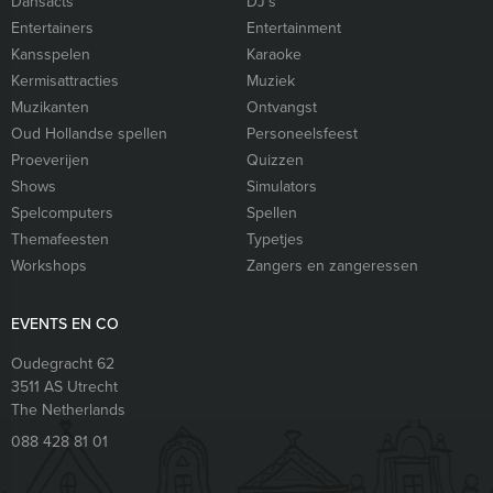
Dansacts
DJ’s
Entertainers
Entertainment
Kansspelen
Karaoke
Kermisattracties
Muziek
Muzikanten
Ontvangst
Oud Hollandse spellen
Personeelsfeest
Proeverijen
Quizzen
Shows
Simulators
Spelcomputers
Spellen
Themafeesten
Typetjes
Workshops
Zangers en zangeressen
EVENTS EN CO
Oudegracht 62
3511 AS
Utrecht
The Netherlands
088 428 81 01