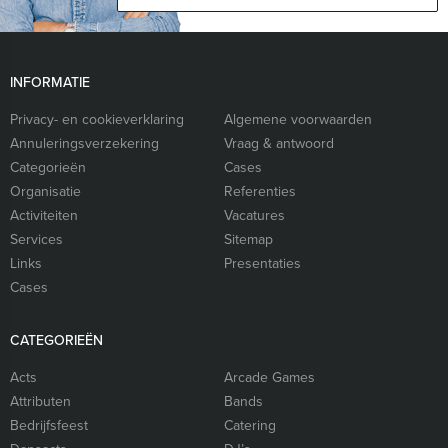
INFORMATIE
Privacy- en cookieverklaring
Algemene voorwaarden
Annuleringsverzekering
Vraag & antwoord
Categorieën
Cases
Organisatie
Referenties
Activiteiten
Vacatures
Services
Sitemap
Links
Presentaties
Cases
CATEGORIEËN
Acts
Arcade Games
Attributen
Bands
Bedrijfsfeest
Catering