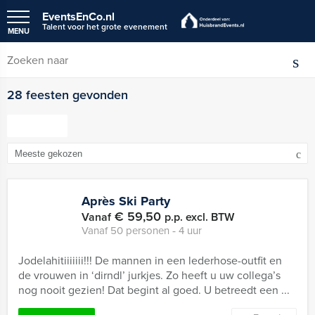
EventsEnCo.nl
Talent voor het grote evenement
MENU
28 feesten gevonden
FILTER
Après Ski Party
€ 59,50
Vanaf
p.p. excl. BTW
Vanaf 50 personen ‐ 4 uur
Jodelahitiiiiiii!!! De mannen in een lederhose-outfit en
de vrouwen in ‘dirndl’ jurkjes. Zo heeft u uw collega’s
nog nooit gezien! Dat begint al goed. U betreedt een ...