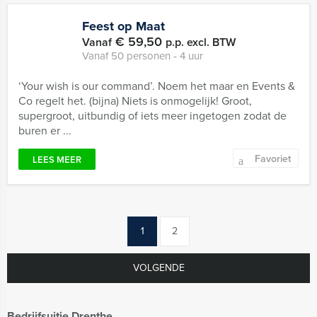
Feest op Maat
€ 59,50
Vanaf
p.p. excl. BTW
Vanaf 50 personen ‐ 4 uur
‘Your wish is our command’. Noem het maar en Events &
Co regelt het. (bijna) Niets is onmogelijk! Groot,
supergroot, uitbundig of iets meer ingetogen zodat de
buren er ...
Favoriet
LEES MEER
1
2
VOLGENDE
Bedrijfsuitje Drenthe