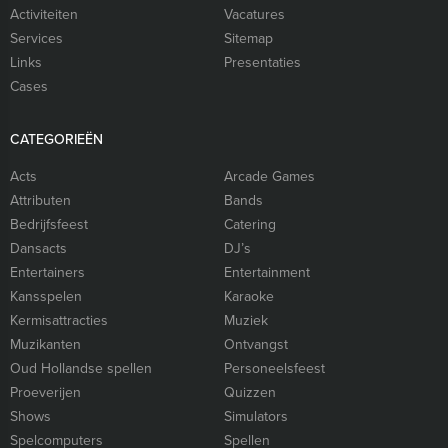
Activiteiten
Vacatures
Services
Sitemap
Links
Presentaties
Cases
CATEGORIEËN
Acts
Arcade Games
Attributen
Bands
Bedrijfsfeest
Catering
Dansacts
DJ’s
Entertainers
Entertainment
Kansspelen
Karaoke
Kermisattracties
Muziek
Muzikanten
Ontvangst
Oud Hollandse spellen
Personeelsfeest
Proeverijen
Quizzen
Shows
Simulators
Spelcomputers
Spellen