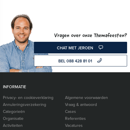
Vragen over onze Themafeesten?
CHAT MET JEROEN
BEL 088 428 81 01
INFORMATIE
Privacy- en cookieverklaring
Algemene voorwaarden
Annuleringsverzekering
Vraag & antwoord
Categorieën
Cases
Organisatie
Referenties
Activiteiten
Vacatures