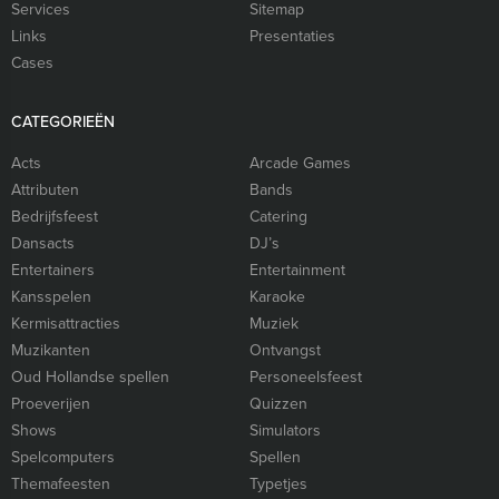
Services
Sitemap
Links
Presentaties
Cases
CATEGORIEËN
Acts
Arcade Games
Attributen
Bands
Bedrijfsfeest
Catering
Dansacts
DJ’s
Entertainers
Entertainment
Kansspelen
Karaoke
Kermisattracties
Muziek
Muzikanten
Ontvangst
Oud Hollandse spellen
Personeelsfeest
Proeverijen
Quizzen
Shows
Simulators
Spelcomputers
Spellen
Themafeesten
Typetjes