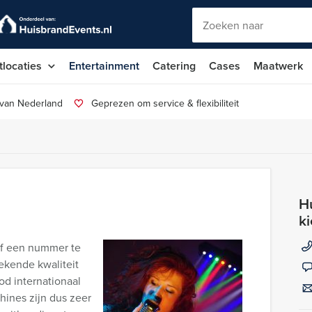
tlocaties
Entertainment
Catering
Cases
Maatwerk
 van Nederland
Geprezen om service & flexibiliteit
Hu
k
lf een nummer te
tekende kwaliteit
d internationaal
nes zijn dus zeer