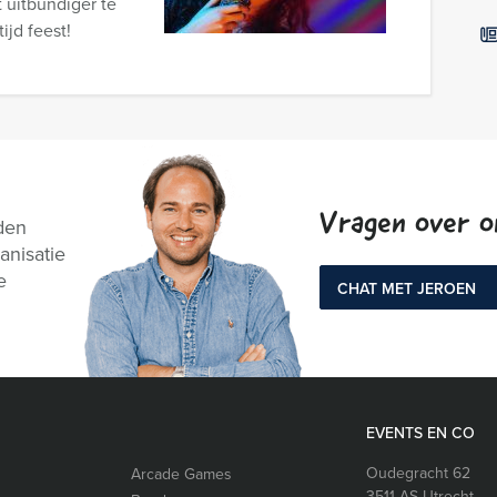
 uitbundiger te
ijd feest!
Vragen over 
den
anisatie
e
CHAT MET JEROEN
EVENTS EN CO
Oudegracht 62
Arcade Games
3511 AS
Utrecht