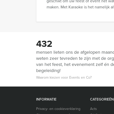
geschikt om uw feest of event net wat
maken. Met Karaoke is het namelijk alt
432
mensen lieten ons de afgelopen maan
weten zeer tevreden te zijn met de org
van het feest, het evenement zelf én d
begeleiding!
Waarom kiezen voor Events en Co?
INFORMATIE
CATEGORIEËN
Privacy- en cookieverklaring
Acts