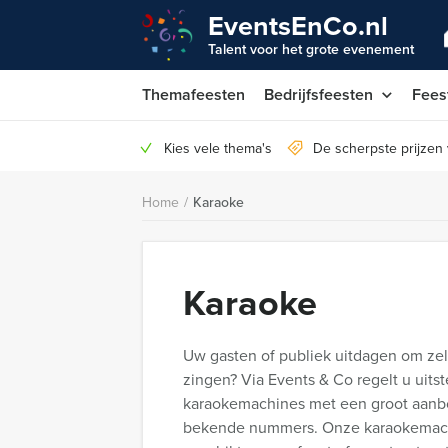
EventsEnCo.nl
Talent voor het grote evenement
Themafeesten
Bedrijfsfeesten
Fees
Kies vele thema's
De scherpste prijzen
Home
/
Karaoke
Karaoke
Uw gasten of publiek uitdagen om ze
zingen? Via Events & Co regelt u uits
karaokemachines met een groot aanbo
bekende nummers. Onze karaokemachi