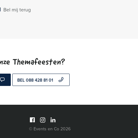
Bel mij terug
onze Themafeesten?
BEL 088 428 81 01
© Events en Co 2026