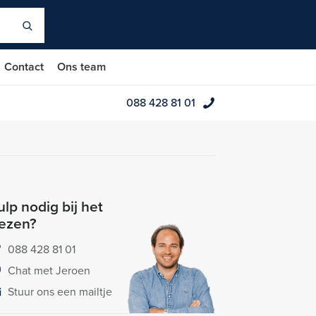
Contact
Ons team
088 428 81 01
lp nodig bij het
iezen?
088 428 81 01
Chat met Jeroen
Stuur ons een mailtje