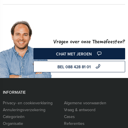
Vragen over onze Themafeesten?
CHAT MET JEROEN
BEL 088 428 81 01
INFORMATIE
Privacy- en cookieverklaring
Algemene voorwaarden
Annuleringsverzekering
Vraag & antwoord
Categorieën
Cases
Organisatie
Referenties