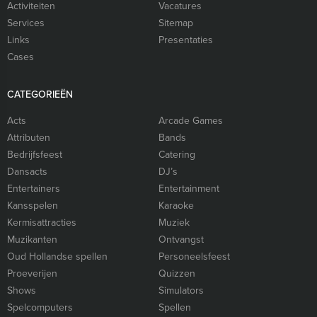
Activiteiten
Vacatures
Services
Sitemap
Links
Presentaties
Cases
CATEGORIEËN
Acts
Arcade Games
Attributen
Bands
Bedrijfsfeest
Catering
Dansacts
DJ’s
Entertainers
Entertainment
Kansspelen
Karaoke
Kermisattracties
Muziek
Muzikanten
Ontvangst
Oud Hollandse spellen
Personeelsfeest
Proeverijen
Quizzen
Shows
Simulators
Spelcomputers
Spellen