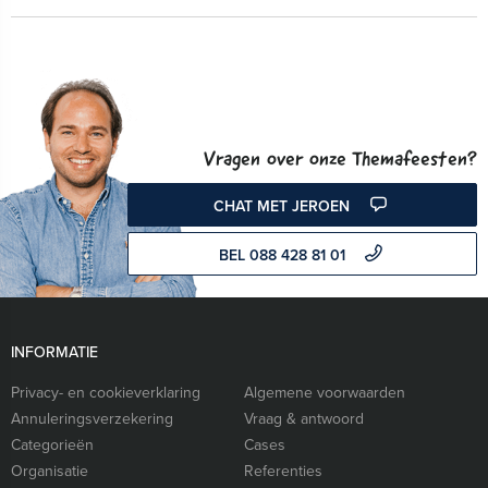
Vragen over onze Themafeesten?
CHAT MET JEROEN
BEL 088 428 81 01
INFORMATIE
Privacy- en cookieverklaring
Algemene voorwaarden
Annuleringsverzekering
Vraag & antwoord
Categorieën
Cases
Organisatie
Referenties