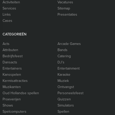
Activiteiten
Vacatures
Services
Sitemap
Links
Presentaties
Cases
CATEGORIEËN
Acts
Arcade Games
Attributen
Bands
Bedrijfsfeest
Catering
Dansacts
DJ’s
Entertainers
Entertainment
Kansspelen
Karaoke
Kermisattracties
Muziek
Muzikanten
Ontvangst
Oud Hollandse spellen
Personeelsfeest
Proeverijen
Quizzen
Shows
Simulators
Spelcomputers
Spellen