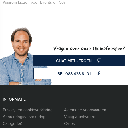
Waarom kiezen voor Events en Co?
Vragen over onze Themafeesten?
CHAT MET JEROEN
BEL 088 428 81 01
INFORMATIE
Privacy- en cookieverklaring
Algemene voorwaarden
Annuleringsverzekering
Vraag & antwoord
Categorieën
Cases