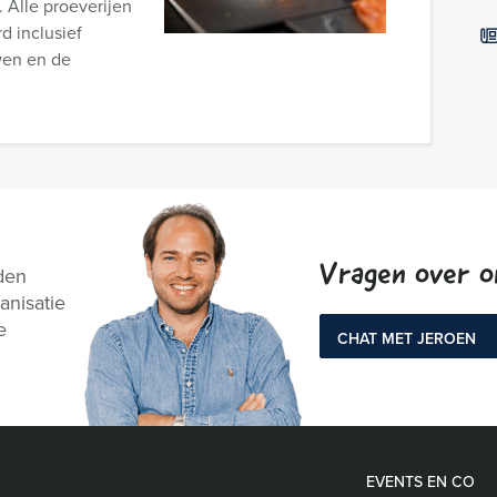
. Alle proeverijen
d inclusief
wen en de
Vragen over 
den
anisatie
e
CHAT MET JEROEN
EVENTS EN CO