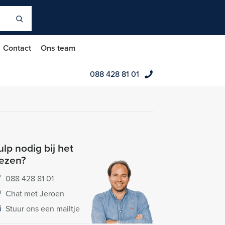
Contact
Ons team
088 428 81 01
lp nodig bij het
iezen?
088 428 81 01
Chat met Jeroen
Stuur ons een mailtje