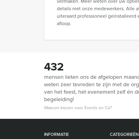
vermaken. Meer weten over uw opties
details met onze medewerkers. Alle a
uiteraard professioneel geïnstalleerd
afloop.
432
mensen lieten ons de afgelopen maan
weten zeer tevreden te zijn met de org
van het feest, het evenement zelf én d
begeleiding!
Waarom kiezen voor Events en Co?
INFORMATIE
CATEGORIEËN