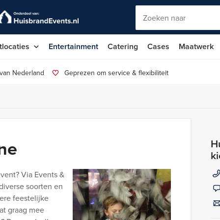
tlocaties
Entertainment
Catering
Cases
Maatwerk
 van Nederland
Geprezen om service & flexibiliteit
ne
Hu
k
event? Via Events &
diverse soorten en
re feestelijke
wat graag mee