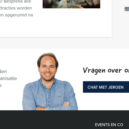
? Bespreek alle
ttracties worden
 en opgeruimd na
Vragen over 
den
anisatie
e
CHAT MET JEROEN
EVENTS EN CO