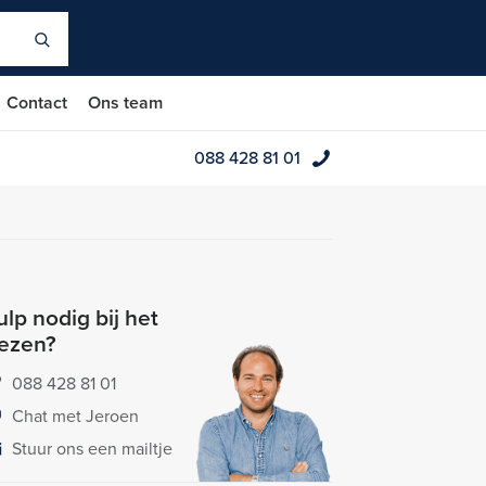
Contact
Ons team
088 428 81 01
lp nodig bij het
iezen?
088 428 81 01
Chat met Jeroen
Stuur ons een mailtje