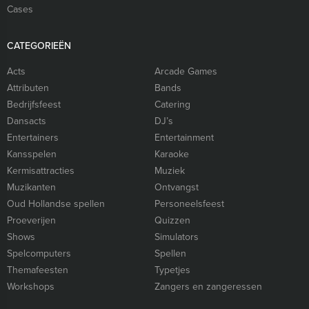
Cases
CATEGORIEËN
Acts
Arcade Games
Attributen
Bands
Bedrijfsfeest
Catering
Dansacts
DJ’s
Entertainers
Entertainment
Kansspelen
Karaoke
Kermisattracties
Muziek
Muzikanten
Ontvangst
Oud Hollandse spellen
Personeelsfeest
Proeverijen
Quizzen
Shows
Simulators
Spelcomputers
Spellen
Themafeesten
Typetjes
Workshops
Zangers en zangeressen