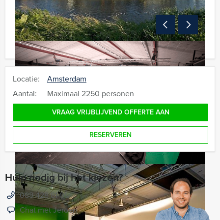
Locatie:
Amsterdam
Aantal:
Maximaal 2250 personen
VRAAG VRIJBLIJVEND OFFERTE AAN
RESERVEREN
Hulp nodig bij het kiezen?
088 428 81 01
Chat met Jeroen