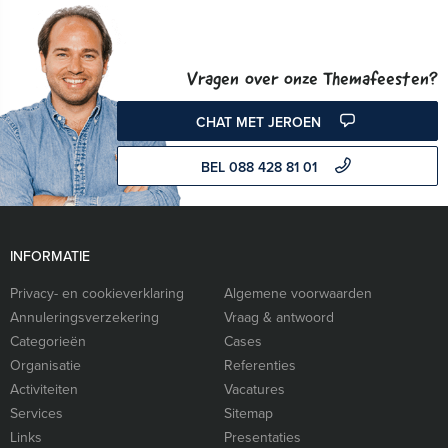
Vragen over onze Themafeesten?
CHAT MET JEROEN
BEL 088 428 81 01
INFORMATIE
Privacy- en cookieverklaring
Algemene voorwaarden
Annuleringsverzekering
Vraag & antwoord
Categorieën
Cases
Organisatie
Referenties
Activiteiten
Vacatures
Services
Sitemap
Links
Presentaties