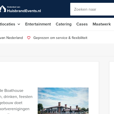
tlocaties
Entertainment
Catering
Cases
Maatwerk
 van Nederland
Geprezen om service & flexibiliteit
rde Boathouse
n, drinken, feesten
 gebouw doet
portverenigingen