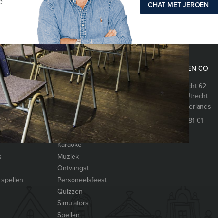
e
CHAT MET JEROEN
EVENTS EN CO
Oudegracht 62
Arcade Games
3511 AS
Utrecht
Bands
The Netherlands
Catering
088 428 81 01
DJ’s
Entertainment
Karaoke
s
Muziek
Ontvangst
 spellen
Personeelsfeest
Quizzen
Simulators
Spellen