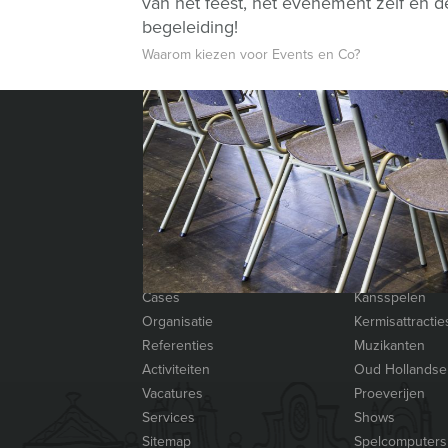
van het feest, het evenement zelf én d
begeleiding!
Waarom kiezen voor Events en Co?
INFORMATIE
CATEGORIEËN
Privacy- en cookieverklaring
Acts
Algemene voorwaarden
Attributen
Annuleringsverzekering
Bedrijfsfeest
Vraag & antwoord
Dansacts
Categorieën
Entertainers
Cases
Kansspelen
Organisatie
Kermisattractie
Referenties
Muzikanten
Activiteiten
Oud Hollandse
Vacatures
Proeverijen
Services
Shows
Sitemap
Spelcomputers