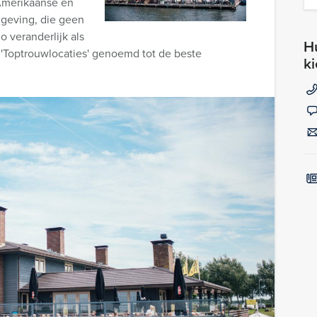
 Amerikaanse en
mgeving, die geen
o veranderlijk als
Hu
 'Toptrouwlocaties' genoemd tot de beste
k