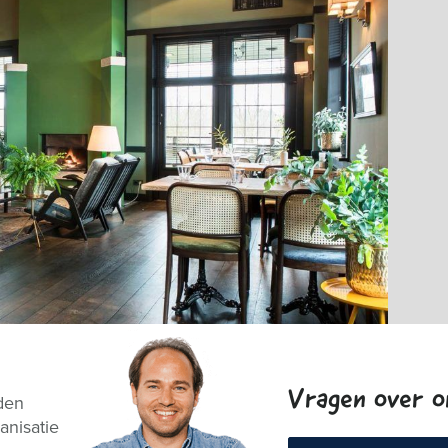
Vragen over 
den
anisatie