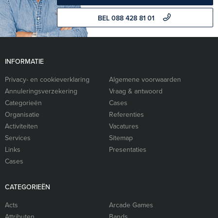
BEL 088 428 81 01
INFORMATIE
Privacy- en cookieverklaring
Algemene voorwaarden
Annuleringsverzekering
Vraag & antwoord
Categorieën
Cases
Organisatie
Referenties
Activiteiten
Vacatures
Services
Sitemap
Links
Presentaties
Cases
CATEGORIEËN
Acts
Arcade Games
Attributen
Bands