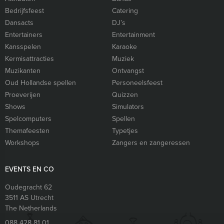
Bedrijfsfeest
Catering
Dansacts
DJ’s
Entertainers
Entertainment
Kansspelen
Karaoke
Kermisattracties
Muziek
Muzikanten
Ontvangst
Oud Hollandse spellen
Personeelsfeest
Proeverijen
Quizzen
Shows
Simulators
Spelcomputers
Spellen
Themafeesten
Typetjes
Workshops
Zangers en zangeressen
EVENTS EN CO
Oudegracht 62
3511 AS
Utrecht
The Netherlands
088 428 81 01