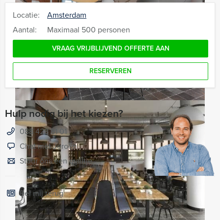
Locatie:
Amsterdam
Aantal:
Maximaal 500 personen
VRAAG VRIJBLIJVEND OFFERTE AAN
RESERVEREN
Hulp nodig bij het kiezen?
088 428 81 01
Chat met Jeroen
Stuur ons een mailtje
Bel mij terug