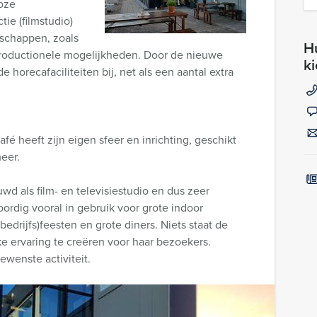
loze
ie (filmstudio)
nschappen, zoals
Hu
productionele mogelijkheden. Door de nieuwe
k
 horecafaciliteiten bij, net als een aantal extra
fé heeft zijn eigen sfeer en inrichting, geschikt
meer.
d als film- en televisiestudio en dus zeer
rdig vooral in gebruik voor grote indoor
edrijfs)feesten en grote diners. Niets staat de
e ervaring te creëren voor haar bezoekers.
ewenste activiteit.