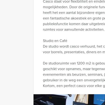
Casco staat voor flexibiliteit en einde
mogelijkheden. Door de originele funct
heeft het een aantal bijzondere eige
een fantastische akoestiek en grote 
publieksfunctie komen daar uitgebreide
ruimtes voor aanvullende activiteiten.
Studio en Café
De studio wordt casco verhuurd, het ca
voor borrels, presentaties, diners en 
De studioruimte van 1200 m2 is gebouw
geschikt voor opnames, maar tegenwoo
evenementen als beurzen, seminars, (b
gebruiker in de weg een onvergetelijk
Kortom, een perfect casco voor elke g