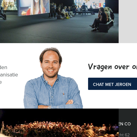
Vragen over 
den
anisatie
e
CHAT MET JEROEN
EVENTS EN CO
Oudegracht 62
Arcade Games