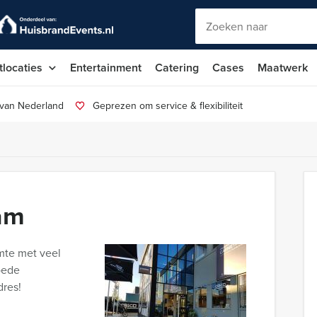
tlocaties
Entertainment
Catering
Cases
Maatwerk
 van Nederland
Geprezen om service & flexibiliteit
am
imte met veel
oede
dres!