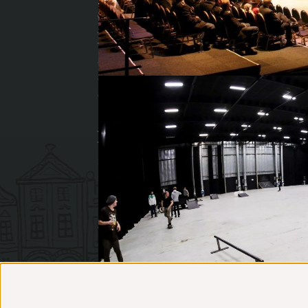
Algemene voorwaarden
Attributen
Annuleringsverzekering
Bedrijfsfeest
Vraag & antwoord
Dansacts
Categorieën
Entertainers
Cases
Kansspelen
Organisatie
Kermisattractie
Referenties
Muzikanten
Activiteiten
Oud Hollandse
Vacatures
Proeverijen
Services
Shows
Sitemap
Spelcomputers
Links
Themafeesten
Presentaties
Workshops
Cases