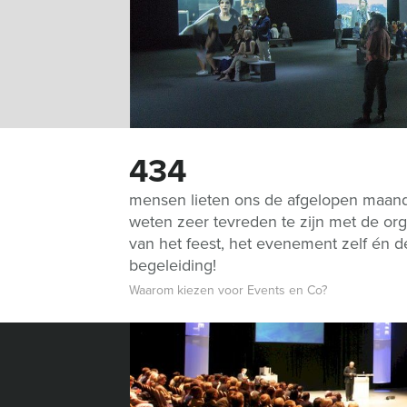
434
mensen lieten ons de afgelopen maan
weten zeer tevreden te zijn met de org
van het feest, het evenement zelf én d
begeleiding!
Waarom kiezen voor Events en Co?
INFORMATIE
CATEGORIEËN
Privacy- en cookieverklaring
Acts