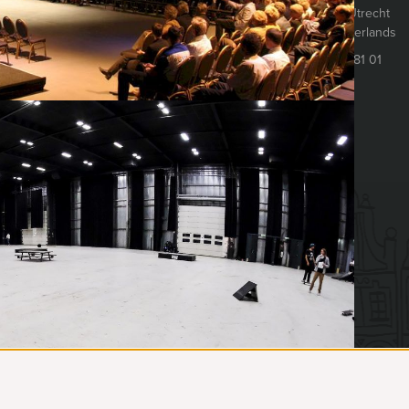
3511 AS
Utrecht
Bands
The Netherlands
Catering
088 428 81 01
DJ’s
Entertainment
Karaoke
s
Muziek
Ontvangst
 spellen
Personeelsfeest
Quizzen
Simulators
Spellen
Typetjes
Zangers en zangeressen