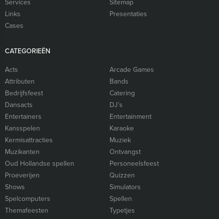
Services
Sitemap
Links
Presentaties
Cases
CATEGORIEËN
Acts
Arcade Games
Attributen
Bands
Bedrijfsfeest
Catering
Dansacts
DJ’s
Entertainers
Entertainment
Kansspelen
Karaoke
Kermisattracties
Muziek
Muzikanten
Ontvangst
Oud Hollandse spellen
Personeelsfeest
Proeverijen
Quizzen
Shows
Simulators
Spelcomputers
Spellen
Themafeesten
Typetjes