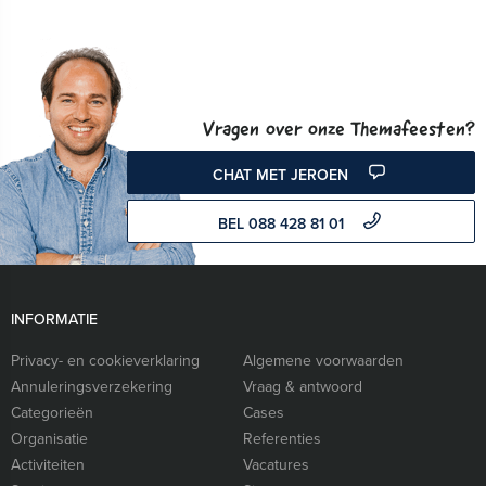
Vragen over onze Themafeesten?
CHAT MET JEROEN
BEL 088 428 81 01
INFORMATIE
Privacy- en cookieverklaring
Algemene voorwaarden
Annuleringsverzekering
Vraag & antwoord
Categorieën
Cases
Organisatie
Referenties
Activiteiten
Vacatures