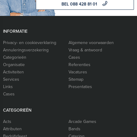
BEL 088 428 81 01
INFORMATIE
Privacy- en cookieverklaring
Algemene voorwaarden
Annuleringsverzekering
Vraag & antwoord
Categorieën
Cases
Organisatie
Referenties
Activiteiten
Vacatures
Services
Sitemap
Links
Presentaties
Cases
CATEGORIEËN
Acts
Arcade Games
Attributen
Bands
Bedrijfsfeest
Catering