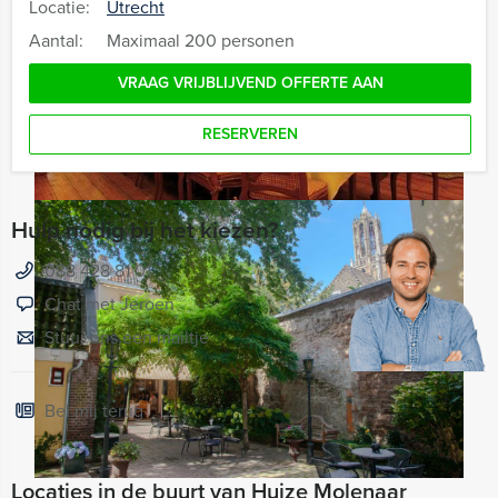
Locatie:
Utrecht
Aantal:
Maximaal 200 personen
VRAAG VRIJBLIJVEND OFFERTE AAN
RESERVEREN
Hulp nodig bij het kiezen?
088 428 81 01
Chat met Jeroen
Stuur ons een mailtje
Bel mij terug
Locaties in de buurt van Huize Molenaar