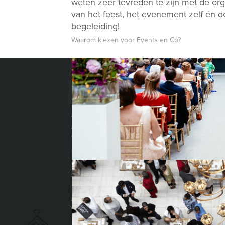
weten zeer tevreden te zijn met de org
van het feest, het evenement zelf én d
begeleiding!
Waarom kiezen voor Events en Co?
INFORMATIE
CATEGORIEËN
Privacy- en cookieverklaring
Acts
Algemene voorwaarden
Attributen
Annuleringsverzekering
Bedrijfsfeest
Vraag & antwoord
Dansacts
Categorieën
Entertainers
Cases
Kansspelen
Organisatie
Kermisattractie
Referenties
Muzikanten
Activiteiten
Oud Hollandse
Vacatures
Proeverijen
Services
Shows