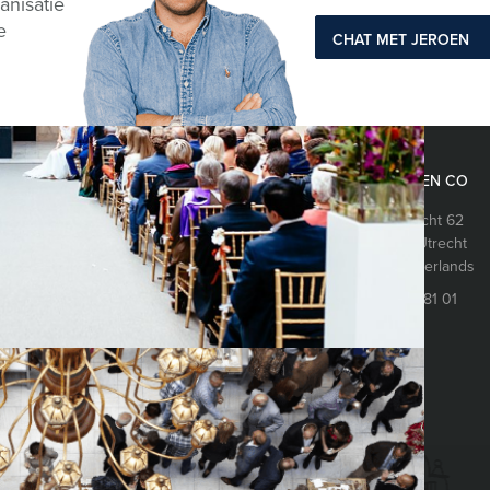
anisatie
e
CHAT MET JEROEN
EVENTS EN CO
Oudegracht 62
Arcade Games
3511 AS
Utrecht
Bands
The Netherlands
Catering
088 428 81 01
DJ’s
Entertainment
Karaoke
s
Muziek
Ontvangst
 spellen
Personeelsfeest
Quizzen
Simulators