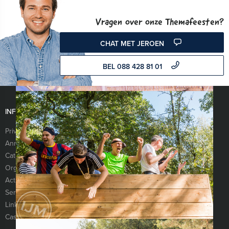
Vragen over onze Themafeesten?
CHAT MET JEROEN
BEL 088 428 81 01
INFORMATIE
Privacy- en cookieverklaring
Algemene voorwaarden
Annuleringsverzekering
Vraag & antwoord
Categorieën
Cases
Organisatie
Referenties
Activiteiten
Vacatures
Services
Sitemap
Links
Presentaties
Cases