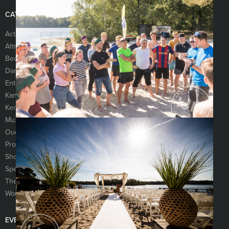
CATEGORIEËN
Acts
Arcade Games
Attributen
Bands
Bedrijfsfeest
Catering
Dansacts
DJ’s
Entertainers
Entertainment
Kansspelen
Karaoke
Kermisattracties
Muziek
Muzikanten
Ontvangst
Oud Hollandse spellen
Personeelsfeest
Proeverijen
Quizzen
Shows
Simulators
Spelcomputers
Spellen
Themafeesten
Typetjes
Workshops
Zangers en zangeressen
EVENTS EN CO