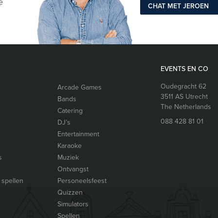
e
CHAT MET JEROEN
EVENTS EN CO
Oudegracht 62
Arcade Games
3511 AS
Utrecht
Bands
The Netherlands
Catering
088 428 81 01
DJ’s
Entertainment
Karaoke
s
Muziek
Ontvangst
 spellen
Personeelsfeest
Quizzen
Simulators
Spellen