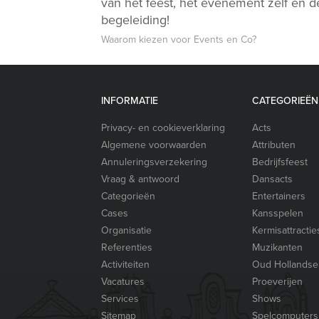
van het feest, het evenement zelf én d
begeleiding!
Waarom kiezen voor Events en Co?
INFORMATIE
CATEGORIEËN
Privacy- en cookieverklaring
Acts
Algemene voorwaarden
Attributen
Annuleringsverzekering
Bedrijfsfeest
Vraag & antwoord
Dansacts
Categorieën
Entertainers
Cases
Kansspelen
Organisatie
Kermisattractie
Referenties
Muzikanten
Activiteiten
Oud Hollandse
Vacatures
Proeverijen
Services
Shows
Sitemap
Spelcomputers