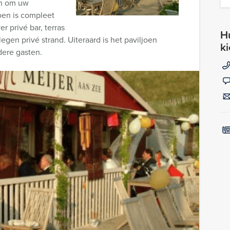
en om uw
joen is compleet
r privé bar, terras
Hu
gen privé strand. Uiteraard is het paviljoen
k
dere gasten.