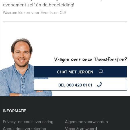
evenement zelf én de begeleiding!
Waarom kiezen voor Events en Co?
Vragen over onze Themafeesten?
CHAT MET JEROEN
BEL 088 428 81 01
INFORMATIE
Privacy- en cookieverklaring
Algemene voorwaarden
Annuleringsverzekering
Vraag & antwoord