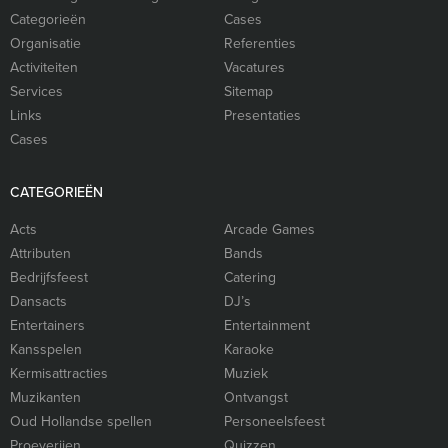
Categorieën
Cases
Organisatie
Referenties
Activiteiten
Vacatures
Services
Sitemap
Links
Presentaties
Cases
CATEGORIEËN
Acts
Arcade Games
Attributen
Bands
Bedrijfsfeest
Catering
Dansacts
DJ’s
Entertainers
Entertainment
Kansspelen
Karaoke
Kermisattracties
Muziek
Muzikanten
Ontvangst
Oud Hollandse spellen
Personeelsfeest
Proeverijen
Quizzen