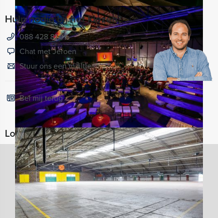
Hulp nodig bij het kiezen?
088 428 81 01
Chat met Jeroen
Stuur ons een mailtje
Bel mij terug
Locaties in de buurt van Vliegveld Twenthe