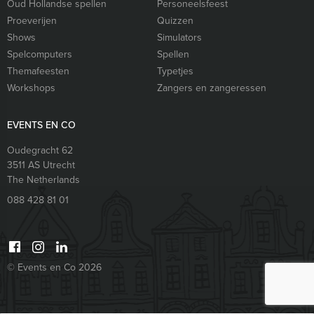
Oud Hollandse spellen
Personeelsfeest
Proeverijen
Quizzen
Shows
Simulators
Spelcomputers
Spellen
Themafeesten
Typetjes
Workshops
Zangers en zangeressen
EVENTS EN CO
Oudegracht 62
3511 AS
Utrecht
The Netherlands
088 428 81 01
© Events en Co 2026