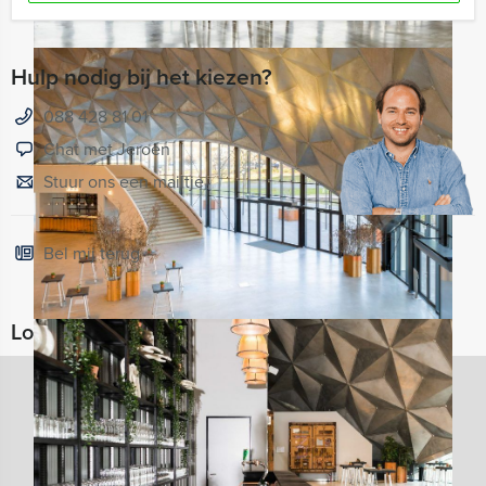
Hulp nodig bij het kiezen?
088 428 81 01
Chat met Jeroen
Stuur ons een mailtje
Bel mij terug
Locaties in de buurt van Amsterdome