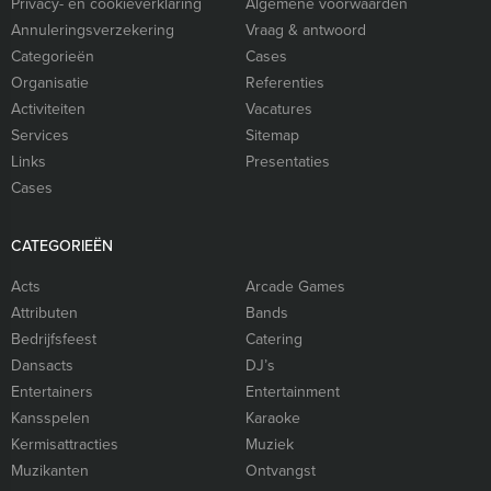
Privacy- en cookieverklaring
Algemene voorwaarden
Annuleringsverzekering
Vraag & antwoord
Categorieën
Cases
Organisatie
Referenties
Activiteiten
Vacatures
Services
Sitemap
Links
Presentaties
Cases
CATEGORIEËN
Acts
Arcade Games
Attributen
Bands
Bedrijfsfeest
Catering
Dansacts
DJ’s
Entertainers
Entertainment
Kansspelen
Karaoke
Kermisattracties
Muziek
Muzikanten
Ontvangst