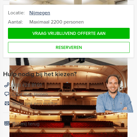
Locatie:
Nijmegen
Aantal:
Maximaal 2200 personen
VRAAG VRIJBLIJVEND OFFERTE AAN
RESERVEREN
Hulp nodig bij het kiezen?
088 428 81 01
Chat met Jeroen
Stuur ons een mailtje
Bel mij terug