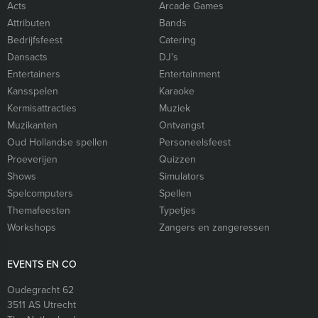
Acts
Arcade Games
Attributen
Bands
Bedrijfsfeest
Catering
Dansacts
DJ’s
Entertainers
Entertainment
Kansspelen
Karaoke
Kermisattracties
Muziek
Muzikanten
Ontvangst
Oud Hollandse spellen
Personeelsfeest
Proeverijen
Quizzen
Shows
Simulators
Spelcomputers
Spellen
Themafeesten
Typetjes
Workshops
Zangers en zangeressen
EVENTS EN CO
Oudegracht 62
3511 AS
Utrecht