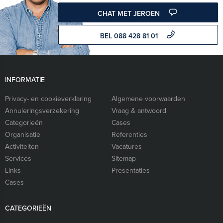
CHAT MET JEROEN
BEL 088 428 81 01
INFORMATIE
Privacy- en cookieverklaring
Algemene voorwaarden
Annuleringsverzekering
Vraag & antwoord
Categorieën
Cases
Organisatie
Referenties
Activiteiten
Vacatures
Services
Sitemap
Links
Presentaties
Cases
CATEGORIEËN