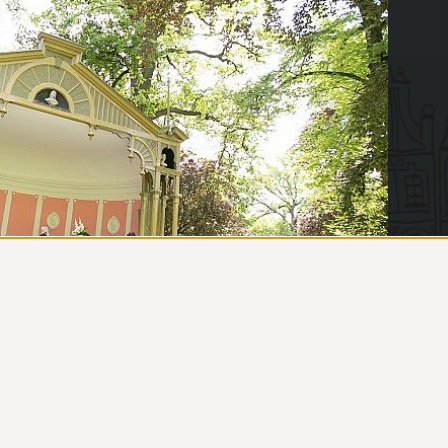
Ontvangst
 spellen
Personeelsfeest
Quizzen
Simulators
Spellen
Typetjes
Zangers en zangeressen