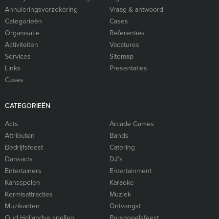
Annuleringsverzekering
Vraag & antwoord
Categorieën
Cases
Organisatie
Referenties
Activiteiten
Vacatures
Services
Sitemap
Links
Presentaties
Cases
CATEGORIEËN
Acts
Arcade Games
Attributen
Bands
Bedrijfsfeest
Catering
Dansacts
DJ’s
Entertainers
Entertainment
Kansspelen
Karaoke
Kermisattracties
Muziek
Muzikanten
Ontvangst
Oud Hollandse spellen
Personeelsfeest