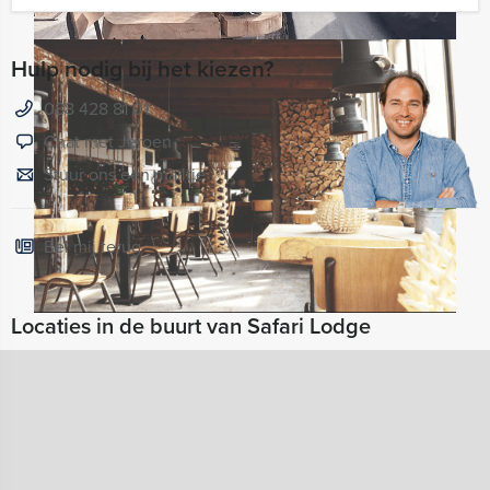
Hulp nodig bij het kiezen?
088 428 81 01
Chat met Jeroen
Stuur ons een mailtje
Bel mij terug
Locaties in de buurt van Safari Lodge