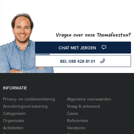
Vragen over onze Themafeesten?
CHAT MET JEROEN
BEL 088 428 81 01
INFORMATIE
Privacy- en cookieverklaring
Algemene voorwaarden
Annuleringsverzekering
Vraag & antwoord
Categorieën
Cases
Organisatie
Referenties
Activiteiten
Vacatures