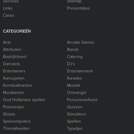
Services
Sitemap
Links
Presentaties
Cases
CATEGORIEËN
Acts
Arcade Games
Attributen
Bands
Bedrijfsfeest
Catering
Dansacts
DJ’s
Entertainers
Entertainment
Kansspelen
Karaoke
Kermisattracties
Muziek
Muzikanten
Ontvangst
Oud Hollandse spellen
Personeelsfeest
Proeverijen
Quizzen
Shows
Simulators
Spelcomputers
Spellen
Themafeesten
Typetjes