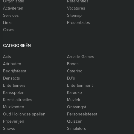
Organisatie
Referenties
Activiteiten
Vacatures
Services
Sitemap
Links
Presentaties
Cases
CATEGORIEËN
Acts
Arcade Games
Attributen
Bands
Bedrijfsfeest
Catering
Dansacts
DJ’s
Entertainers
Entertainment
Kansspelen
Karaoke
Kermisattracties
Muziek
Muzikanten
Ontvangst
Oud Hollandse spellen
Personeelsfeest
Proeverijen
Quizzen
Shows
Simulators