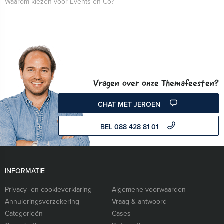
Waarom kiezen voor Events en Co?
Vragen over onze Themafeesten?
CHAT MET JEROEN
BEL 088 428 81 01
INFORMATIE
Privacy- en cookieverklaring
Algemene voorwaarden
Annuleringsverzekering
Vraag & antwoord
Categorieën
Cases