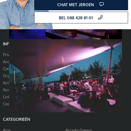
CHAT MET JEROEN
BEL 088 428 81 01
INFORMATIE
Privacy- en cookieverklaring
Algemene voorwaarden
Annuleringsverzekering
Vraag & antwoord
Categorieën
Cases
Organisatie
Referenties
Activiteiten
Vacatures
Services
Sitemap
Links
Presentaties
Cases
CATEGORIEËN
Acts
Arcade Games