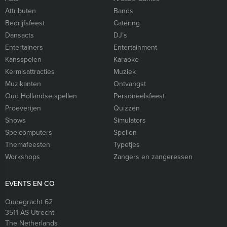
Attributen
Bands
Bedrijfsfeest
Catering
Dansacts
DJ’s
Entertainers
Entertainment
Kansspelen
Karaoke
Kermisattracties
Muziek
Muzikanten
Ontvangst
Oud Hollandse spellen
Personeelsfeest
Proeverijen
Quizzen
Shows
Simulators
Spelcomputers
Spellen
Themafeesten
Typetjes
Workshops
Zangers en zangeressen
EVENTS EN CO
Oudegracht 62
3511 AS
Utrecht
The Netherlands