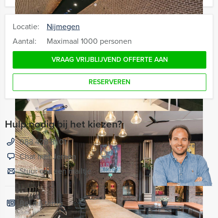
Locatie:
Nijmegen
Aantal:
Maximaal 1000 personen
VRAAG VRIJBLIJVEND OFFERTE AAN
RESERVEREN
Hulp nodig bij het kiezen?
088 428 81 01
Chat met Jeroen
Stuur ons een mailtje
Bel mij terug