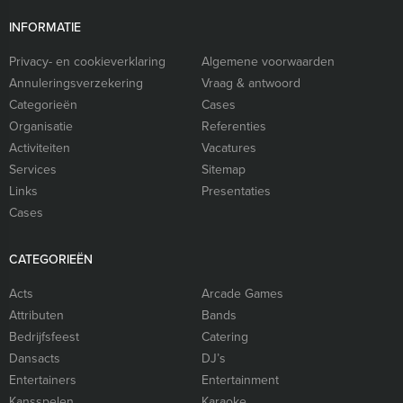
INFORMATIE
Privacy- en cookieverklaring
Algemene voorwaarden
Annuleringsverzekering
Vraag & antwoord
Categorieën
Cases
Organisatie
Referenties
Activiteiten
Vacatures
Services
Sitemap
Links
Presentaties
Cases
CATEGORIEËN
Acts
Arcade Games
Attributen
Bands
Bedrijfsfeest
Catering
Dansacts
DJ’s
Entertainers
Entertainment
Kansspelen
Karaoke