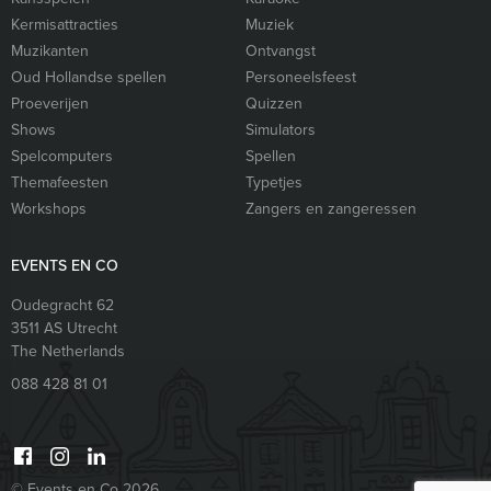
Kermisattracties
Muziek
Muzikanten
Ontvangst
Oud Hollandse spellen
Personeelsfeest
Proeverijen
Quizzen
Shows
Simulators
Spelcomputers
Spellen
Themafeesten
Typetjes
Workshops
Zangers en zangeressen
EVENTS EN CO
Oudegracht 62
3511 AS
Utrecht
The Netherlands
088 428 81 01
© Events en Co 2026