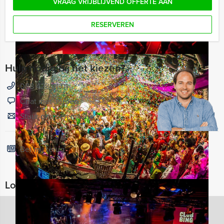
VRAAG VRIJBLIJVEND OFFERTE AAN
RESERVEREN
Hulp nodig bij het kiezen?
088 428 81 01
Chat met Jeroen
Stuur ons een mailtje
Bel mij terug
Locaties in de buurt van MEZZ