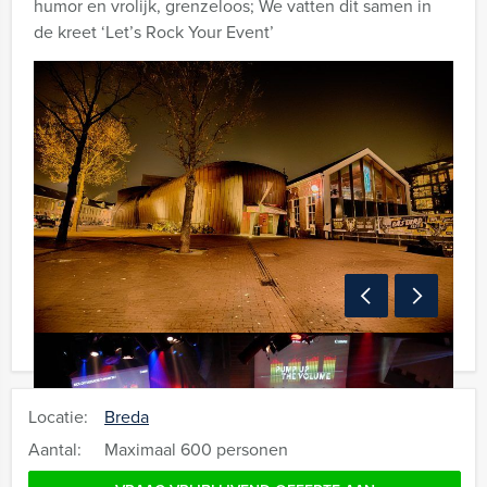
humor en vrolijk, grenzeloos; We vatten dit samen in
de kreet ‘Let’s Rock Your Event’
Locatie:
Breda
Aantal:
Maximaal 600 personen