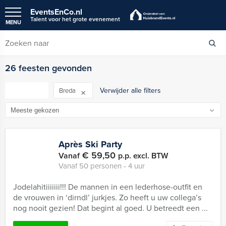
EventsEnCo.nl
Talent voor het grote evenement
MENU
26 feesten gevonden
FILTER
Verwijder alle filters
Breda
Après Ski Party
€ 59,50
Vanaf
p.p. excl. BTW
Vanaf 50 personen ‐ 4 uur
Jodelahitiiiiiii!!! De mannen in een lederhose-outfit en
de vrouwen in ‘dirndl’ jurkjes. Zo heeft u uw collega’s
nog nooit gezien! Dat begint al goed. U betreedt een ...