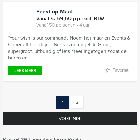
Feest op Maat
€ 59,50
Vanaf
p.p. excl. BTW
Vanaf 50 personen ‐ 4 uur
‘Your wish is our command’. Noem het maar en Events &
Co regelt het. (bijna) Niets is onmogelijk! Groot,
supergroot, uitbundig of iets meer ingetogen zodat de
buren er ...
Favoriet
LEES MEER
1
2
VOLGENDE
Kies uit 26 Themafeesten in Breda