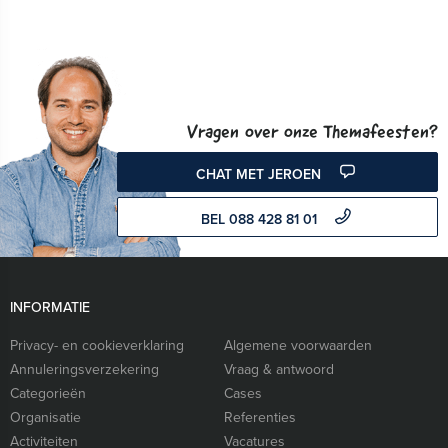
Vragen over onze Themafeesten?
CHAT MET JEROEN
BEL 088 428 81 01
INFORMATIE
Privacy- en cookieverklaring
Algemene voorwaarden
Annuleringsverzekering
Vraag & antwoord
Categorieën
Cases
Organisatie
Referenties
Activiteiten
Vacatures