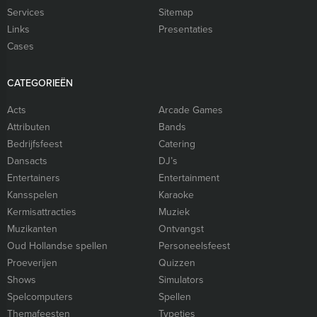
Services
Sitemap
Links
Presentaties
Cases
CATEGORIEËN
Acts
Arcade Games
Attributen
Bands
Bedrijfsfeest
Catering
Dansacts
DJ’s
Entertainers
Entertainment
Kansspelen
Karaoke
Kermisattracties
Muziek
Muzikanten
Ontvangst
Oud Hollandse spellen
Personeelsfeest
Proeverijen
Quizzen
Shows
Simulators
Spelcomputers
Spellen
Themafeesten
Typetjes